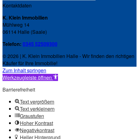
Kontaktdaten
K. Klein Immobilien
Mühlweg 14
06114 Halle (Saale)
Telefon:
0345 52509300
© 2026 | K. Klein Immobilien Halle - Wir finden den richtigen
Käufer für Ihre Immobilie!
Zum Inhalt springen
Werkzeugleiste öffnen
Barrierefreiheit
Text vergrößern
Text verkleinern
Graustufen
Hoher Kontrast
Negativkontrast
Heller Hintergrund