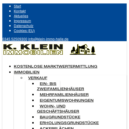
Start
Kontakt
Aktuelles
Impressum
Datenschutz
Cookies (EU)
0345 52509300
info@klein-immo-halle.de
KOSTENLOSE MARKTWERTERMITTLUNG
IMMOBILIEN
VERKAUF
EIN- BIS
ZWEIFAMILIENHÄUSER
MEHRFAMILIENHÄUSER
EIGENTUMSWOHNUNGEN
WOHN- UND
GESCHÄFTSHÄUSER
BAUGRUNDSTÜCKE
ERHOLUNGSGRUNDSTÜCKE