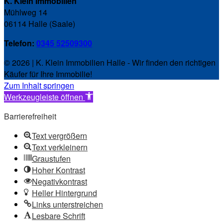
K. Klein Immobilien
Mühlweg 14
06114 Halle (Saale)
Telefon:
0345 52509300
© 2026 | K. Klein Immobilien Halle - Wir finden den richtigen
Käufer für Ihre Immobilie!
Zum Inhalt springen
Werkzeugleiste öffnen
Barrierefreiheit
Text vergrößern
Text verkleinern
Graustufen
Hoher Kontrast
Negativkontrast
Heller Hintergrund
Links unterstreichen
Lesbare Schrift