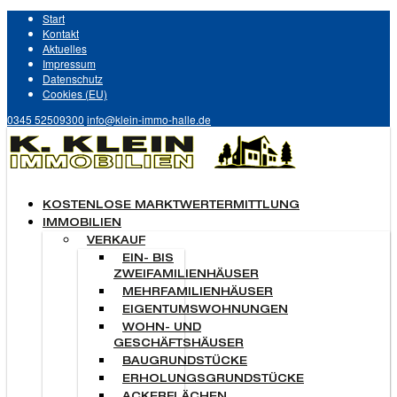
Start
Kontakt
Aktuelles
Impressum
Datenschutz
Cookies (EU)
0345 52509300
info@klein-immo-halle.de
KOSTENLOSE MARKTWERTERMITTLUNG
IMMOBILIEN
VERKAUF
EIN- BIS
ZWEIFAMILIENHÄUSER
MEHRFAMILIENHÄUSER
EIGENTUMSWOHNUNGEN
WOHN- UND
GESCHÄFTSHÄUSER
BAUGRUNDSTÜCKE
ERHOLUNGSGRUNDSTÜCKE