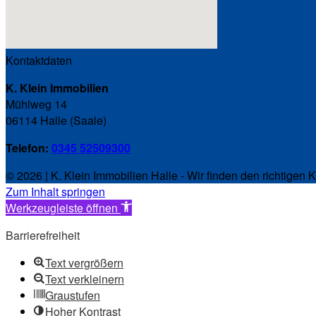
Kontaktdaten
K. Klein Immobilien
Mühlweg 14
06114 Halle (Saale)
Telefon:
0345 52509300
© 2026 | K. Klein Immobilien Halle - Wir finden den richtigen K
Zum Inhalt springen
Werkzeugleiste öffnen
Barrierefreiheit
Text vergrößern
Text verkleinern
Graustufen
Hoher Kontrast