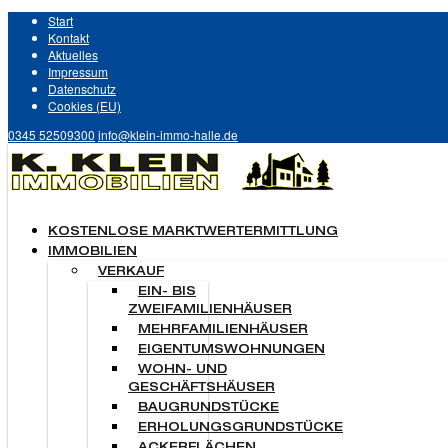
Start
Kontakt
Aktuelles
Impressum
Datenschutz
Cookies (EU)
0345 52509300
info@klein-immo-halle.de
KOSTENLOSE MARKTWERTERMITTLUNG
IMMOBILIEN
VERKAUF
EIN- BIS
ZWEIFAMILIENHÄUSER
MEHRFAMILIENHÄUSER
EIGENTUMSWOHNUNGEN
WOHN- UND
GESCHÄFTSHÄUSER
BAUGRUNDSTÜCKE
ERHOLUNGSGRUNDSTÜCKE