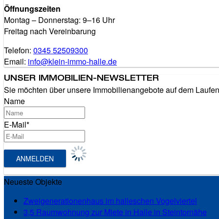
Öffnungszeiten
Montag – Donnerstag: 9–16 Uhr
Freitag nach Vereinbarung
Telefon:
0345 52509300
Email:
info@klein-immo-halle.de
UNSER IMMOBILIEN-NEWSLETTER
Sie möchten über unsere Immobilienangebote auf dem Laufende
Name
E-Mail*
Neueste Objekte
Zweigenerationenhaus im halleschen Vogelviertel
3,5 Raumwohnung zur Miete in Halle in Steintornähe