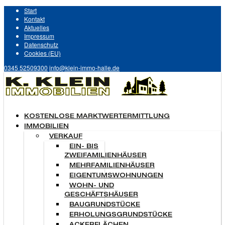
Start
Kontakt
Aktuelles
Impressum
Datenschutz
Cookies (EU)
0345 52509300
info@klein-immo-halle.de
KOSTENLOSE MARKTWERTERMITTLUNG
IMMOBILIEN
VERKAUF
EIN- BIS
ZWEIFAMILIENHÄUSER
MEHRFAMILIENHÄUSER
EIGENTUMSWOHNUNGEN
WOHN- UND
GESCHÄFTSHÄUSER
BAUGRUNDSTÜCKE
ERHOLUNGSGRUNDSTÜCKE