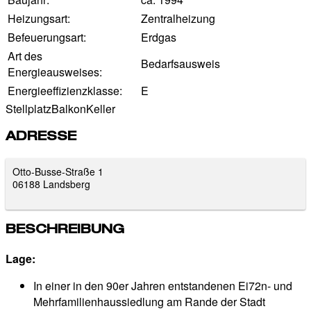
Heizungsart:
Zentralheizung
Befeuerungsart:
Erdgas
Art des
Bedarfsausweis
Energieausweises:
Energieeffizienzklasse:
E
Stellplatz
Balkon
Keller
ADRESSE
Otto-Busse-Straße 1
06188 Landsberg
BESCHREIBUNG
Lage:
In einer in den 90er Jahren entstandenen Ei72n- und
Mehrfamilienhaussiedlung am Rande der Stadt