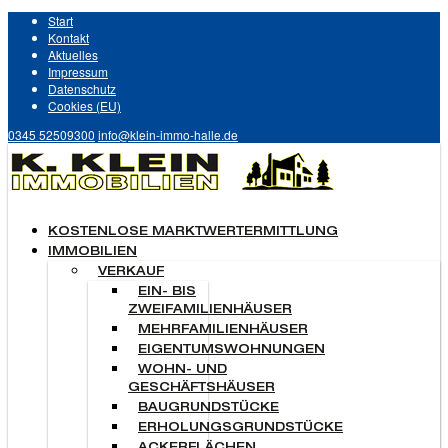
Start
Kontakt
Aktuelles
Impressum
Datenschutz
Cookies (EU)
0345 52509300
info@klein-immo-halle.de
KOSTENLOSE MARKTWERTERMITTLUNG
IMMOBILIEN
VERKAUF
EIN- BIS
ZWEIFAMILIENHÄUSER
MEHRFAMILIENHÄUSER
EIGENTUMSWOHNUNGEN
WOHN- UND
GESCHÄFTSHÄUSER
BAUGRUNDSTÜCKE
ERHOLUNGSGRUNDSTÜCKE