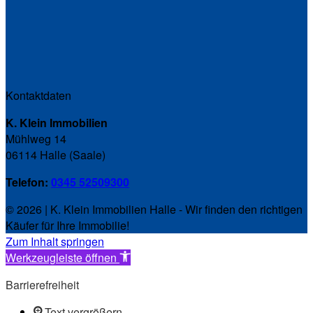
Kontaktdaten
K. Klein Immobilien
Mühlweg 14
06114 Halle (Saale)
Telefon:
0345 52509300
© 2026 | K. Klein Immobilien Halle - Wir finden den richtigen
Käufer für Ihre Immobilie!
Zum Inhalt springen
Werkzeugleiste öffnen
Barrierefreiheit
Text vergrößern