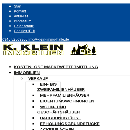
Start
Kontakt
Aktuelles
Impressum
Datenschutz
Cookies (EU)
0345 52509300
info@klein-immo-halle.de
KOSTENLOSE MARKTWERTERMITTLUNG
IMMOBILIEN
VERKAUF
EIN- BIS
ZWEIFAMILIENHÄUSER
MEHRFAMILIENHÄUSER
EIGENTUMSWOHNUNGEN
WOHN- UND
GESCHÄFTSHÄUSER
BAUGRUNDSTÜCKE
ERHOLUNGSGRUNDSTÜCKE