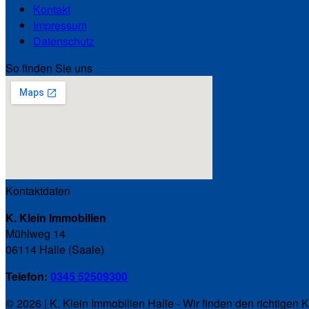
Kontakt
Impressum
Datenschutz
So finden Sie uns
Kontaktdaten
K. Klein Immobilien
Mühlweg 14
06114 Halle (Saale)
Telefon:
0345 52509300
© 2026 | K. Klein Immobilien Halle - Wir finden den richtigen K