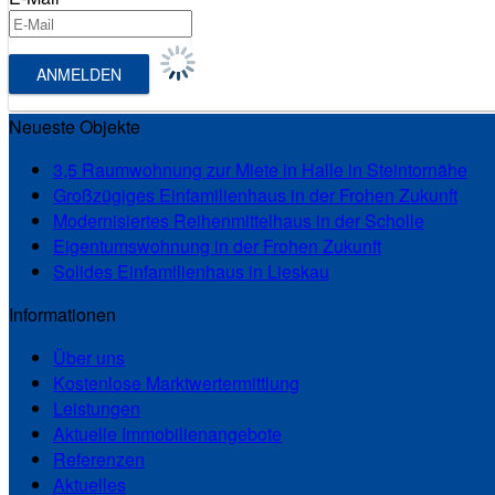
Neueste Objekte
3,5 Raumwohnung zur Miete in Halle in Steintornähe
Großzügiges Einfamilienhaus in der Frohen Zukunft
Modernisiertes Reihenmittelhaus in der Scholle
Eigentumswohnung in der Frohen Zukunft
Solides Einfamilienhaus in Lieskau
Informationen
Über uns
Kostenlose Marktwertermittlung
Leistungen
Aktuelle Immobilienangebote
Referenzen
Aktuelles