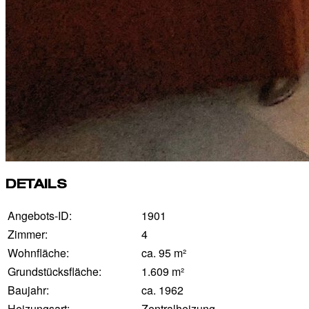
DETAILS
Angebots-ID:
1901
Zimmer:
4
Wohnfläche:
ca. 95 m²
Grundstücksfläche:
1.609 m²
Baujahr:
ca. 1962
Heizungsart:
Zentralheizung