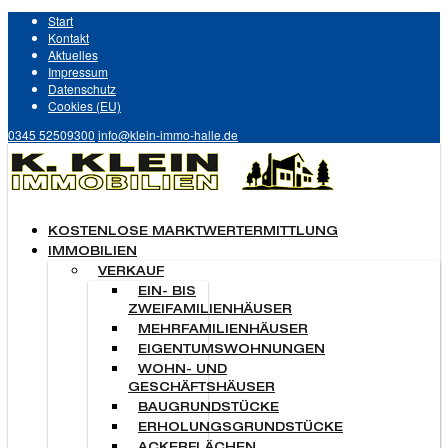
Start
Kontakt
Aktuelles
Impressum
Datenschutz
Cookies (EU)
0345 52509300
info@klein-immo-halle.de
KOSTENLOSE MARKTWERTERMITTLUNG
IMMOBILIEN
VERKAUF
EIN- BIS
ZWEIFAMILIENHÄUSER
MEHRFAMILIENHÄUSER
EIGENTUMSWOHNUNGEN
WOHN- UND
GESCHÄFTSHÄUSER
BAUGRUNDSTÜCKE
ERHOLUNGSGRUNDSTÜCKE