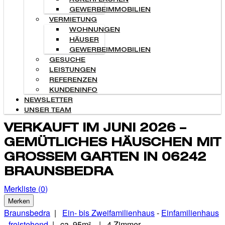
ACKERFLÄCHEN
GEWERBEIMMOBILIEN
VERMIETUNG
WOHNUNGEN
HÄUSER
GEWERBEIMMOBILIEN
GESUCHE
LEISTUNGEN
REFERENZEN
KUNDENINFO
NEWSLETTER
UNSER TEAM
VERKAUFT IM JUNI 2026 –
GEMÜTLICHES HÄUSCHEN MIT
GROSSEM GARTEN IN 06242 B
RAUNSBEDRA
Merkliste (
0
)
Merken
Braunsbedra
|
Ein- bis Zweifamilienhaus
-
Einfamilienhaus
-
freistehend
| ca. 95m² | 4 Zimmer